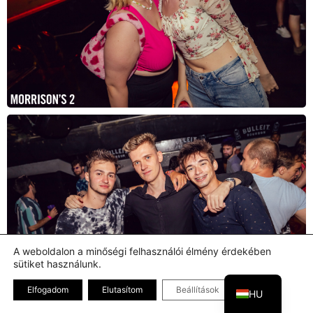
A weboldalon a minőségi felhasználói élmény érdekében
sütiket használunk.
EN
Bezárás GDPR
Elfogadom
Elutasítom
Beállítások
HU