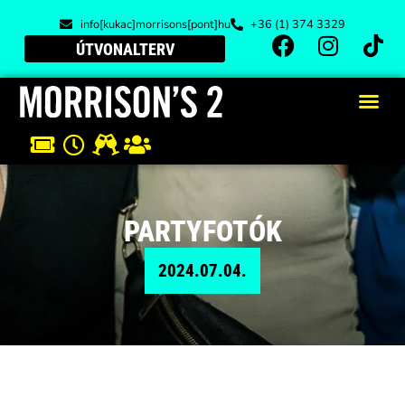
info[kukac]morrisons[pont]hu
+36 (1) 374 3329
ÚTVONALTERV
PARTYFOTÓK
2024.07.04.