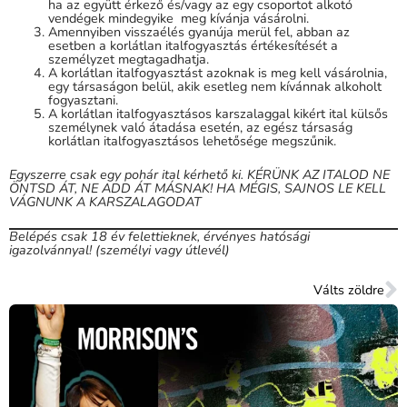
ha az együtt érkező és/vagy az egy csoportot alkotó
vendégek mindegyike meg kívánja vásárolni.
Amennyiben visszaélés gyanúja merül fel, abban az
esetben a korlátlan italfogyasztás értékesítését a
személyzet megtagadhatja.
A korlátlan italfogyasztást azoknak is meg kell vásárolnia,
egy társaságon belül, akik esetleg nem kívánnak alkoholt
fogyasztani.
A korlátlan italfogyasztásos karszalaggal kikért ital külsős
személynek való átadása esetén, az egész társaság
korlátlan italfogyasztásos lehetősége megszűnik.
Egyszerre csak egy pohár ital kérhető ki. KÉRÜNK AZ ITALOD NE
ÖNTSD ÁT, NE ADD ÁT MÁSNAK! HA MÉGIS, SAJNOS LE KELL
VÁGNUNK A KARSZALAGODAT
Belépés csak 18 év felettieknek, érvényes hatósági
igazolvánnyal! (személyi vagy útlevél)
Válts zöldre