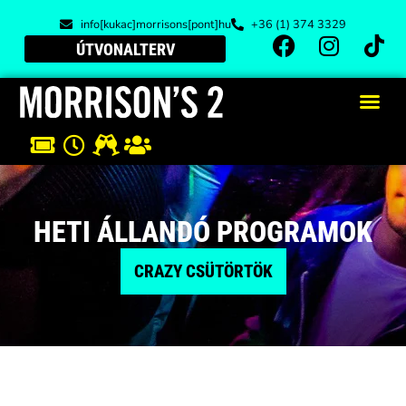
info[kukac]morrisons[pont]hu
+36 (1) 374 3329
ÚTVONALTERV
HETI ÁLLANDÓ PROGRAMOK
CRAZY CSÜTÖRTÖK