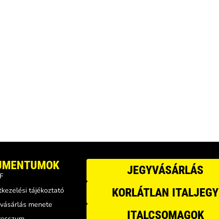
UMENTUMOK
JEGYVÁSÁRLÁS
F
kezelési tájékoztató
KORLÁTLAN ITALJEGY
vásárlás menete
ITALCSOMAGOK
resszum