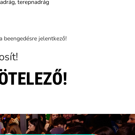
nadrág, terepnadrág
a beengedésre jelentkező!
sít!
ÖTELEZŐ!