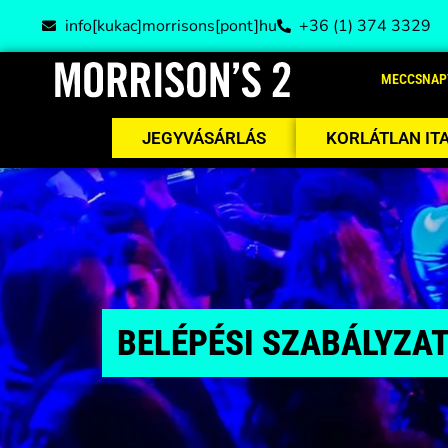
info[kukac]morrisons[pont]hu
+36 (1) 374 3329
MECCSNAP
JEGYVÁSÁRLÁS
KORLÁTLAN IT
BELÉPÉSI SZABÁLYZA