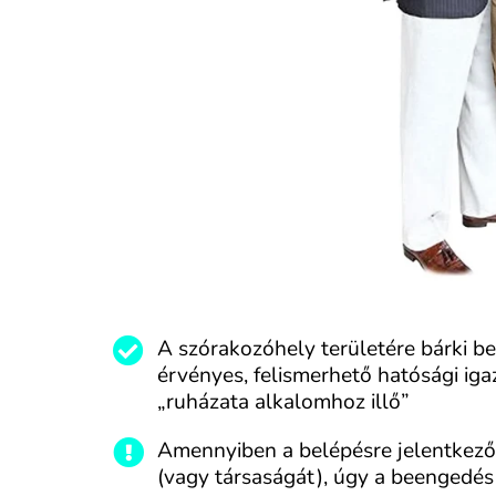
A szórakozóhely területére bárki bel
érvényes, felismerhető hatósági igaz
„ruházata alkalomhoz illő”
Amennyiben a belépésre jelentkező 
(vagy társaságát), úgy a beengedé