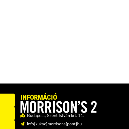
INFORMÁCIÓ
Budapest, Szent István krt. 11.
info[kukac]morrisons[pont]hu