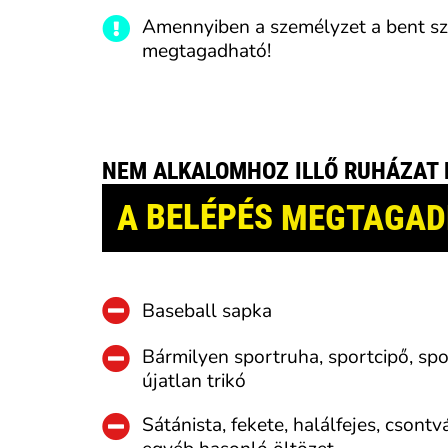
Amennyiben a személyzet a bent szó
megtagadható!
NEM ALKALOMHOZ ILLŐ RUHÁZAT 
A
BELÉPÉS
MEGTAGAD
Baseball sapka
Bármilyen sportruha, sportcipő, spo
újatlan trikó
Sátánista, fekete, halálfejes, csontv