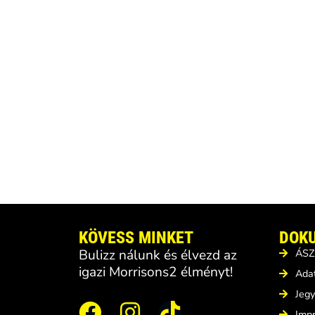
KÖVESS MINKET
DOK
Bulizz nálunk és élvezd az
ÁSZ
igazi Morrisons2 élményt!
Adat
Jegy
Imp