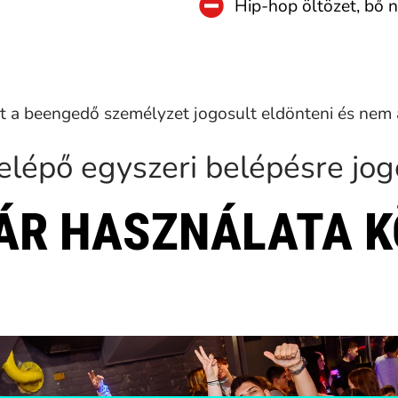
Hip-hop öltözet, bő 
t a beengedő személyzet jogosult eldönteni és nem 
elépő egyszeri belépésre jogo
ÁR HASZNÁLATA K