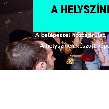
A
HELYSZÍN
A belépéssel hozzájárulsz, 
A helyszínen készült képe