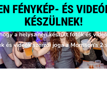
EN
FÉNYKÉP-
ÉS
VIDEÓ
KÉSZÜLNEK!
hogy a helyszínen készült fotók és vide
k és videók szerzői joga a Morrison’s 2 