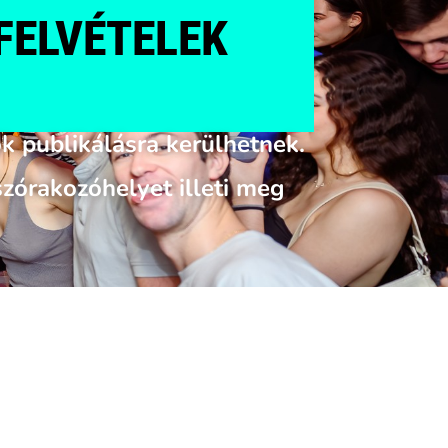
FELVÉTELEK
ók publikálásra kerülhetnek.
szórakozóhelyet illeti meg