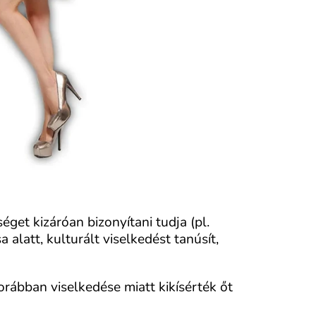
éget kizáróan bizonyítani tudja (pl.
alatt, kulturált viselkedést tanúsít,
rábban viselkedése miatt kikísérték őt