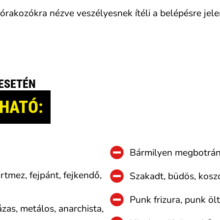
rakozókra nézve veszélyesnek ítéli a belépésre jelen
ESETÉN
HATÓ:
Bármilyen megbotrán
rtmez, fejpánt, fejkendő,
Szakadt, büdös, koszo
Punk frizura, punk öl
ázas, metálos, anarchista,