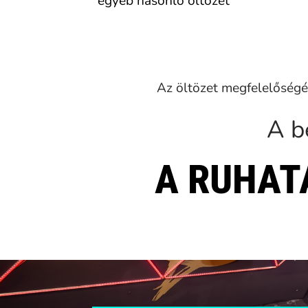
egyéb hasonló öltözet
Az öltözet megfelelőségé
A b
A RUHAT