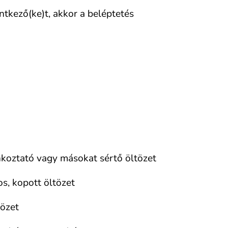
tkező(ke)t, akkor a beléptetés
koztató vagy másokat sértő öltözet
s, kopott öltözet
tözet