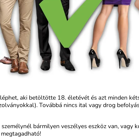
éphet, aki betöltötte 18. életévét és azt minden kéts
olványokkal). Továbbá nincs ital vagy drog befolyása 
személynél bármilyen veszélyes eszköz van, vagy ko
s megtagadható!