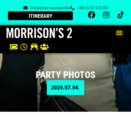
info[at]morrisons[dot]hu
+36 (1) 374 3329
ITINERARY
PARTY PHOTOS
2024.07.04.