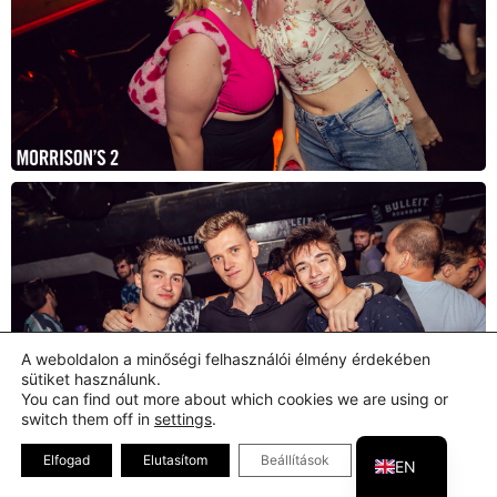
A weboldalon a minőségi felhasználói élmény érdekében
sütiket használunk.
You can find out more about which cookies we are using or
switch them off in
settings
.
HU
Close GDPR Coo
Elfogad
Elutasítom
Beállítások
EN