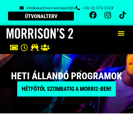
info[kukac]morrisons[pont]hu
+36 (1) 374 3329
ÚTVONALTERV
HETI ÁLLANDÓ PROGRAMOK
HÉTFŐTŐL SZOMBATIG A MORRI2-BEN!