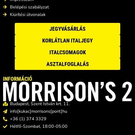
Belépési szabályzat
Kiürítési útvonalak
JEGYVÁSÁRLÁS
KORLÁTLAN ITALJEGY
ITALCSOMAGOK
ASZTALFOGLALÁS
INFORMÁCIÓ
Budapest, Szent István krt. 11.
info[kukac]morrisons[pont]hu
+36 (1) 374 3329
Hétfő-Szombat, 18:00-05:00