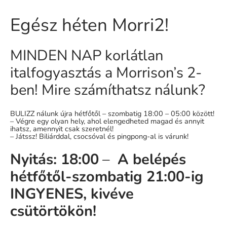
Egész héten Morri2!
MINDEN NAP korlátlan
italfogyasztás a Morrison’s 2-
ben! Mire számíthatsz nálunk?
BULIZZ nálunk újra hétfőtől – szombatig 18:00 – 05:00 között!
– Végre egy olyan hely, ahol elengedheted magad és annyit
ihatsz, amennyit csak szeretnél!
– Játssz! Biliárddal, csocsóval és pingpong-al is várunk!
Nyitás: 18:00
–
A belépés
hétfőtől-szombatig 21:00-ig
INGYENES, kivéve
csütörtökön!