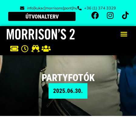
info[kukac]morrisons[pont]hu
+36 (1) 374 3329
ÚTVONALTERV
PARTYFOTÓK
2025.06.30.