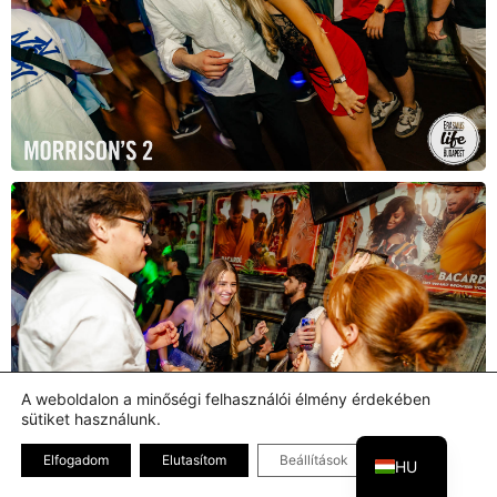
A weboldalon a minőségi felhasználói élmény érdekében
sütiket használunk.
EN
Bezárás GDPR
Elfogadom
Elutasítom
Beállítások
HU