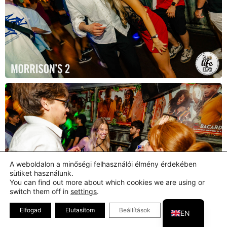
A weboldalon a minőségi felhasználói élmény érdekében
sütiket használunk.
You can find out more about which cookies we are using or
switch them off in
settings
.
HU
Close GDPR Coo
Elfogad
Elutasítom
Beállítások
EN