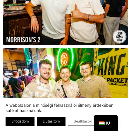
A weboldalon a minőségi felhasználói élmény érdekében
sütiket használunk.
EN
Bezárás GDPR
Elfogadom
Elutasítom
Beállítások
HU