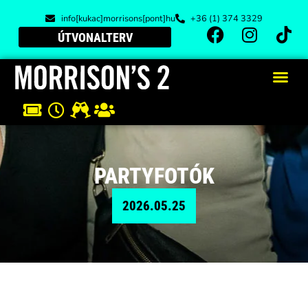
info[kukac]morrisons[pont]hu
+36 (1) 374 3329
ÚTVONALTERV
PARTYFOTÓK
2026.05.25