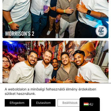
A weboldalon a minőségi felhasználói élmény érdekében
sütiket használunk.
EN
Bezárás GDPR
Elfogadom
Elutasítom
Beállítások
HU