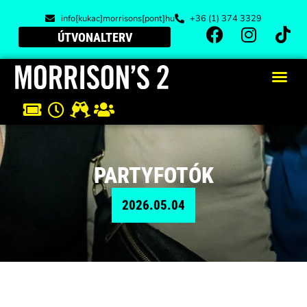
info[kukac]morrisons[pont]hu
+36 (1) 374 3329
ÚTVONALTERV
PARTYFOTÓK
2026.05.04