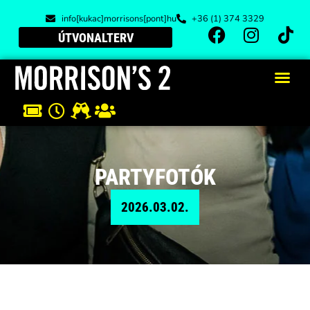
info[kukac]morrisons[pont]hu
+36 (1) 374 3329
ÚTVONALTERV
PARTYFOTÓK
2026.03.02.