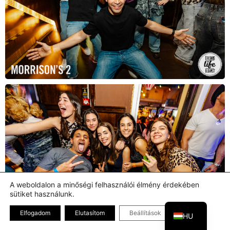
A weboldalon a minőségi felhasználói élmény érdekében
sütiket használunk.
EN
Bezárás GDPR
Elfogadom
Elutasítom
Beállítások
HU