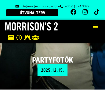
info[kukac]morrisons[pont]hu
+36 (1) 374 3329
ÚTVONALTERV
PARTYFOTÓK
2025.12.15.