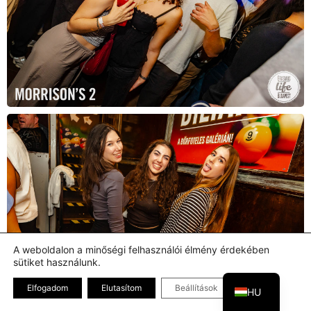
A weboldalon a minőségi felhasználói élmény érdekében
sütiket használunk.
EN
Bezárás GDPR
Elfogadom
Elutasítom
Beállítások
HU