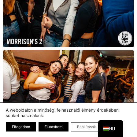
A weboldalon a minőségi felhasználói élmény érdekében
sütiket használunk.
EN
Bezárás GDPR
Elfogadom
Elutasítom
Beállítások
HU