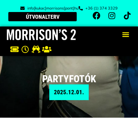
info[kukac]morrisons[pont]hu
+36 (1) 374 3329
ÚTVONALTERV
PARTYFOTÓK
2025.12.01.