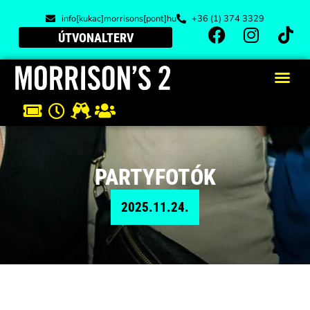
info[kukac]morrisons[pont]hu
+36 (1) 374 3329
ÚTVONALTERV
PARTYFOTÓK
2025.11.24.