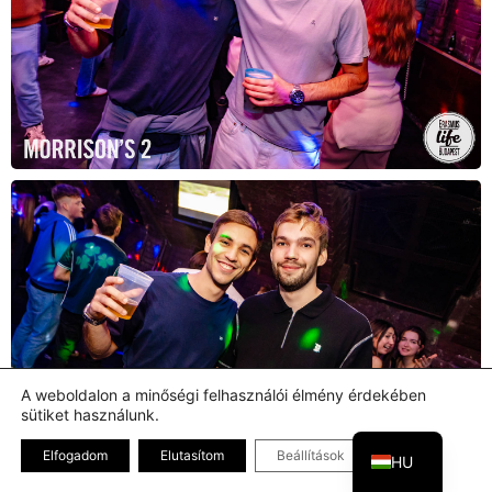
A weboldalon a minőségi felhasználói élmény érdekében
sütiket használunk.
EN
Bezárás GDPR
Elfogadom
Elutasítom
Beállítások
HU