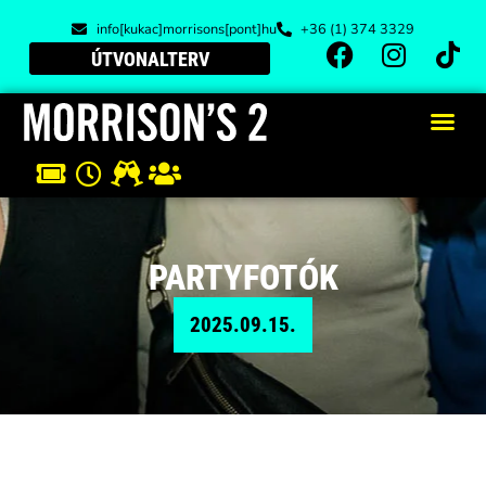
info[kukac]morrisons[pont]hu
+36 (1) 374 3329
ÚTVONALTERV
PARTYFOTÓK
2025.09.15.