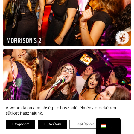
A weboldalon a minőségi felhasználói élmény érdekében
sütiket használunk.
EN
Bezárás GDPR
Elfogadom
Elutasítom
Beállítások
HU