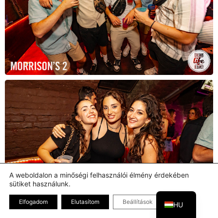
A weboldalon a minőségi felhasználói élmény érdekében
sütiket használunk.
EN
Bezárás GDPR
Elfogadom
Elutasítom
Beállítások
HU