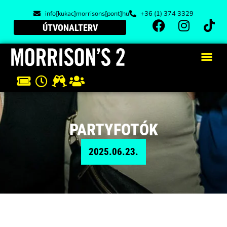
info[kukac]morrisons[pont]hu
+36 (1) 374 3329
ÚTVONALTERV
PARTYFOTÓK
2025.06.23.