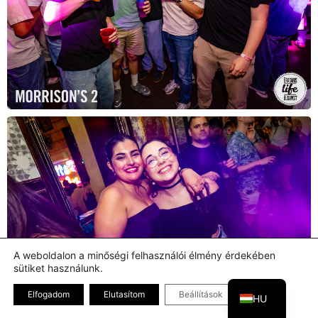
A weboldalon a minőségi felhasználói élmény érdekében
sütiket használunk.
EN
Bezárás GDPR
Elfogadom
Elutasítom
Beállítások
HU