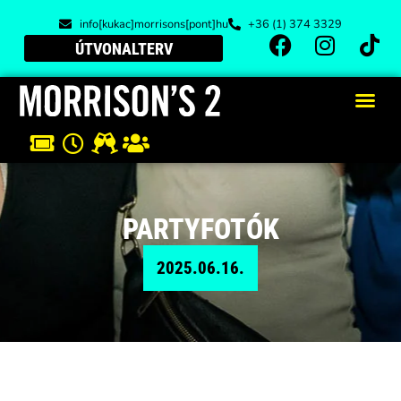
info[kukac]morrisons[pont]hu
+36 (1) 374 3329
ÚTVONALTERV
PARTYFOTÓK
2025.06.16.