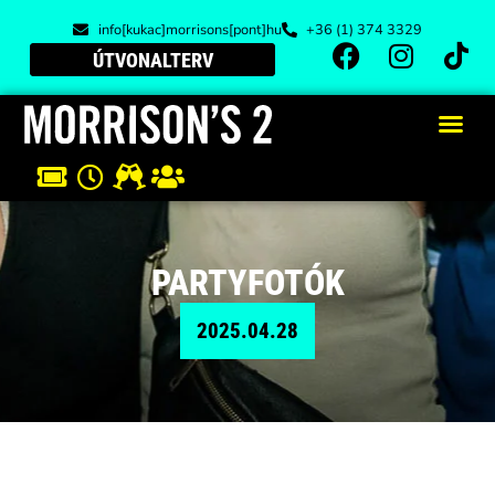
info[kukac]morrisons[pont]hu
+36 (1) 374 3329
ÚTVONALTERV
PARTYFOTÓK
2025.04.28