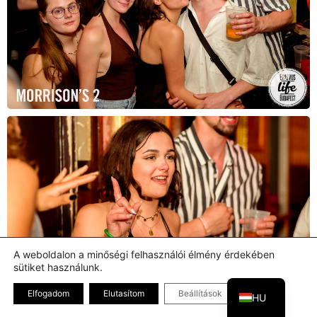
A weboldalon a minőségi felhasználói élmény érdekében
sütiket használunk.
EN
Bezárás GDPR
Elfogadom
Elutasítom
Beállítások
HU