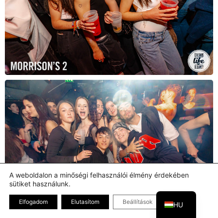
A weboldalon a minőségi felhasználói élmény érdekében
sütiket használunk.
EN
Bezárás GDPR
Elfogadom
Elutasítom
Beállítások
HU