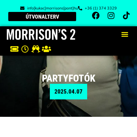
info[kukac]morrisons[pont]hu
+36 (1) 374 3329
ÚTVONALTERV
PARTYFOTÓK
2025.04.07