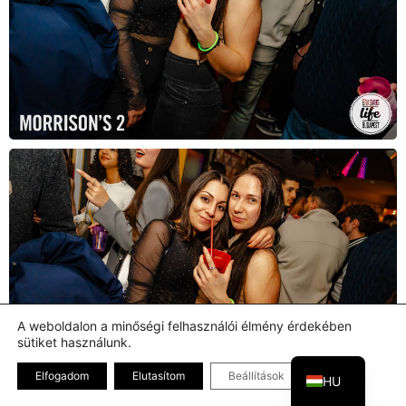
A weboldalon a minőségi felhasználói élmény érdekében
sütiket használunk.
EN
Bezárás GDPR
Elfogadom
Elutasítom
Beállítások
HU