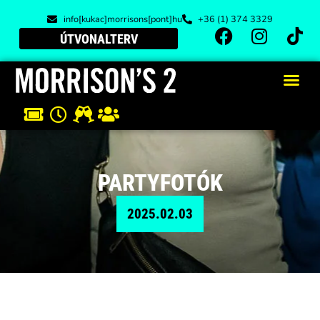
info[kukac]morrisons[pont]hu
+36 (1) 374 3329
ÚTVONALTERV
PARTYFOTÓK
2025.02.03