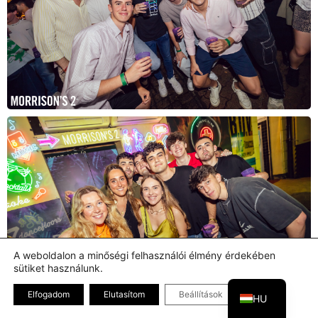
A weboldalon a minőségi felhasználói élmény érdekében
sütiket használunk.
EN
Bezárás GDPR
Elfogadom
Elutasítom
Beállítások
HU