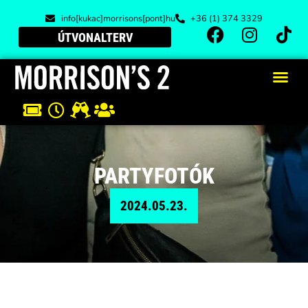
info[kukac]morrisons[pont]hu
+36 (1) 374 3329
ÚTVONALTERV
PARTYFOTÓK
2024.05.23.